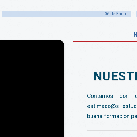
06 de
Enero
N
NUEST
Contamos con u
estimado@s estud
buena formacion pa